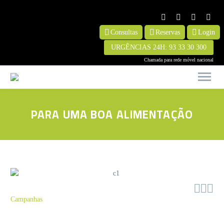
Consultas
Reservas
Login
URGÊNCIAS 24H: 93 33 30 300
PARA UMA BOA ALIMENTAÇÃO



Campanhas