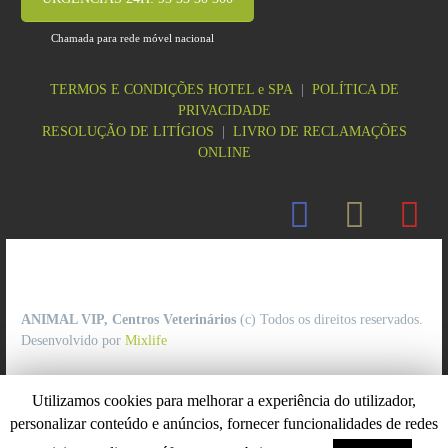
Chamada para rede móvel nacional
TERMOS E CONDIÇÕES HOTEL e SPA
|
POLÍTICA DE
PRIVACIDADE
RESOLUÇÃO DE LITÍGIOS
|
LIVRO DE RECLAMAÇÕES
ONLINE
ANIMAL VIP, Centros Veterinários
(c) Todos os direitos reservados.
Desenvolvido por
Mixlife
Utilizamos cookies para melhorar a experiência do utilizador,
personalizar conteúdo e anúncios, fornecer funcionalidades de redes