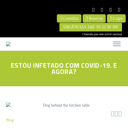
Consultas
Reservas
Login
URGÊNCIAS 24H: 93 33 30 300
ESTOU INFETADO COM COVID-19. E
AGORA?



Blog