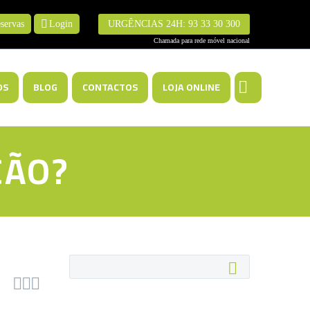
servas
Login
URGÊNCIAS 24H: 93 33 30 300
OS
BLOG
CONTACTOS
LOJA ONLINE
ÇÃO?


