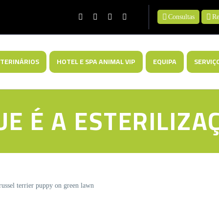
Consultas
Re
TERINÁRIOS
HOTEL E SPA ANIMAL VIP
EQUIPA
SERVIÇ
UE É A ESTERILIZA