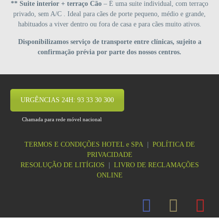
** Suite interior + terraço Cão
– É uma suite individual, com terraço
privado, sem A/C . Ideal para cães de porte pequeno, médio e grande,
habituados a viver dentro ou fora de casa e para cães muito ativos.
Disponibilizamos serviço de transporte entre clínicas, sujeito a
confirmação prévia por parte dos nossos centros.
URGÊNCIAS 24H: 93 33 30 300
Chamada para rede móvel nacional
TERMOS E CONDIÇÕES HOTEL e SPA
|
POLÍTICA DE
PRIVACIDADE
RESOLUÇÃO DE LITÍGIOS
|
LIVRO DE RECLAMAÇÕES
ONLINE