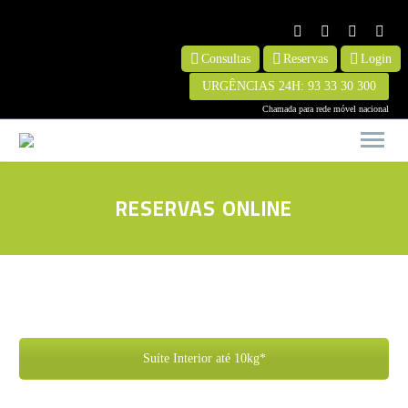
Consultas
Reservas
Login
URGÊNCIAS 24H: 93 33 30 300
RESERVAS ONLINE
Suíte Interior até 10kg*